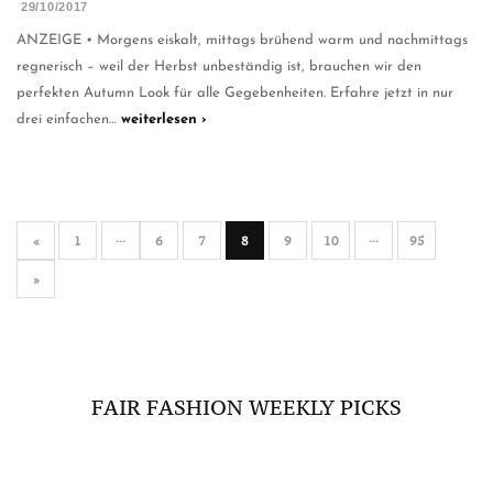
29/10/2017
ANZEIGE • Morgens eiskalt, mittags brühend warm und nachmittags
regnerisch – weil der Herbst unbeständig ist, brauchen wir den
perfekten Autumn Look für alle Gegebenheiten. Erfahre jetzt in nur
drei einfachen…
weiterlesen ›
«
1
···
6
7
8
9
10
···
95
»
FAIR FASHION WEEKLY PICKS