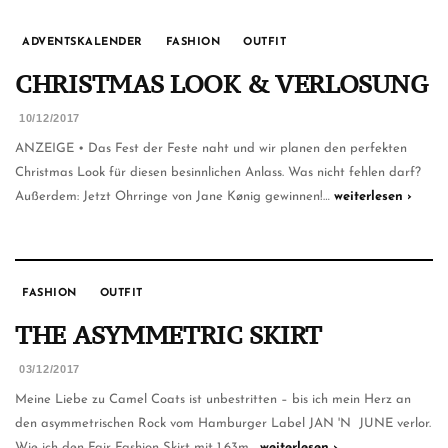
ADVENTSKALENDER
FASHION
OUTFIT
CHRISTMAS LOOK & VERLOSUNG
10/12/2017
ANZEIGE • Das Fest der Feste naht und wir planen den perfekten
Christmas Look für diesen besinnlichen Anlass. Was nicht fehlen darf?
Außerdem: Jetzt Ohrringe von Jane Kønig gewinnen!…
weiterlesen ›
FASHION
OUTFIT
THE ASYMMETRIC SKIRT
03/12/2017
Meine Liebe zu Camel Coats ist unbestritten – bis ich mein Herz an
den asymmetrischen Rock vom Hamburger Label JAN 'N JUNE verlor.
Wie ich den Fair Fashion Skirt mit 1,63m…
weiterlesen ›