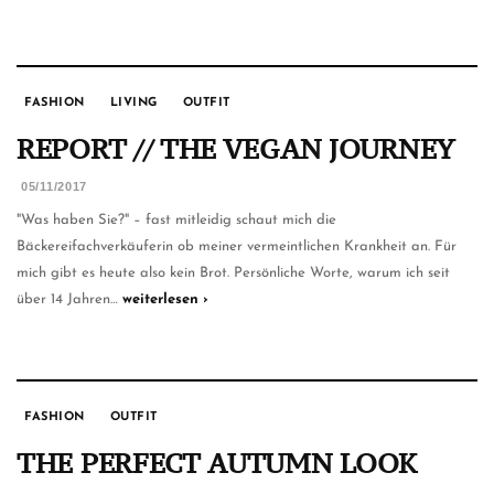
FASHION
LIVING
OUTFIT
REPORT // THE VEGAN JOURNEY
05/11/2017
"Was haben Sie?" – fast mitleidig schaut mich die
Bäckereifachverkäuferin ob meiner vermeintlichen Krankheit an. Für
mich gibt es heute also kein Brot. Persönliche Worte, warum ich seit
über 14 Jahren…
weiterlesen ›
FASHION
OUTFIT
THE PERFECT AUTUMN LOOK