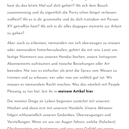
hast du das letzte Mal auf dich gehört? Als sich dein Bauch
zusammenzog und du eigentlich die Party schon längst verlassen
wolltest? Als es in dir grummelte und du dich trotzdem mit Person
XY getroffen hast? Als sich in dir alles dagegen stemmte zur Arbeit
zu gehen?
Aber auch zu erkennen, niemanden von sich überzeugen zu müssen
oder niemandem hinterherzulaufen, gehört da mit rein. Lasst uns
lästige Nummern aus unseren Handys löschen, unsere Instagram-
Abonnements aufräumen und toxische Beziehungen aller Art
beenden. Nie war es einfacher als jetzt die Spreu vom Weizen zu
trennen und zu schauen, wer oder was uns wirklich gut tut. Wir
müssen es niemandem Recht machen. Was das nämlich mit People
Pleasing zu tun hat, lest ihr in
meinem Artikel hier
.
Die meisten Dinge im Leben beginnen zunächst mit unserem
Mindset und dann erst mit unserem Handeln. Unsere Aktionen
folgen schlussendlich unseren Gedanken, Überzeugungen und
Vorstellungen. Wenn wir uns vor Augen führen, welche (falschen)
Glaubenssätze uns bestimmen und was unser Gefühl uns sagen