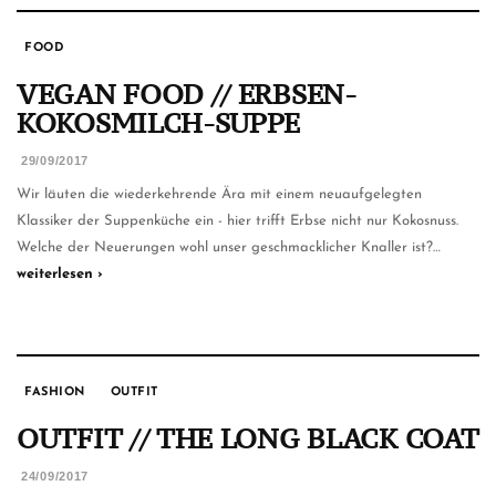
FOOD
VEGAN FOOD // ERBSEN-
KOKOSMILCH-SUPPE
29/09/2017
Wir läuten die wiederkehrende Ära mit einem neuaufgelegten
Klassiker der Suppenküche ein - hier trifft Erbse nicht nur Kokosnuss.
Welche der Neuerungen wohl unser geschmacklicher Knaller ist?…
weiterlesen ›
FASHION
OUTFIT
OUTFIT // THE LONG BLACK COAT
24/09/2017