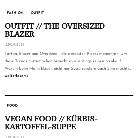
FASHION
OUTFIT
OUTFIT // THE OVERSIZED
BLAZER
15/10/2017
Tartan, Blazer und Oversized - die absoluten Pieces momentan. Um
diese Trends mitzumachen braucht es allerdings keinen Neukauf.
Warum beim Mann klauen nicht nur Spaß sondern auch Sinn macht?…
weiterlesen ›
FOOD
VEGAN FOOD // KÜRBIS-
KARTOFFEL-SUPPE
12/10/2017