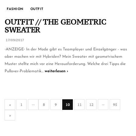
FASHION
OUTFIT
OUTFIT // THE GEOMETRIC
SWEATER
17/09/2017
⋅ANZEIGE⋅ In der Mode gibt es Teamplayer und Einzelgänger - was
aber machen wir mit Hybriden? Mein Sweater mit geometrischem
Muster stellte mich vor eine Herausforderung. Welche drei Tipps die
Pullover-Problematik…
weiterlesen ›
«
1
···
8
9
10
11
12
···
95
»