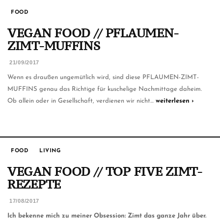
FOOD
VEGAN FOOD // PFLAUMEN-
ZIMT-MUFFINS
21/09/2017
Wenn es draußen ungemütlich wird, sind diese PFLAUMEN-ZIMT-
MUFFINS genau das Richtige für kuschelige Nachmittage daheim.
Ob allein oder in Gesellschaft, verdienen wir nicht…
weiterlesen ›
FOOD
LIVING
VEGAN FOOD // TOP FIVE ZIMT-
REZEPTE
17/08/2017
Ich bekenne mich zu meiner Obsession: Zimt das ganze Jahr über.