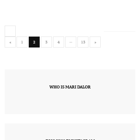
«
1
2
3
4
···
13
»
WHO IS MARI DALOR