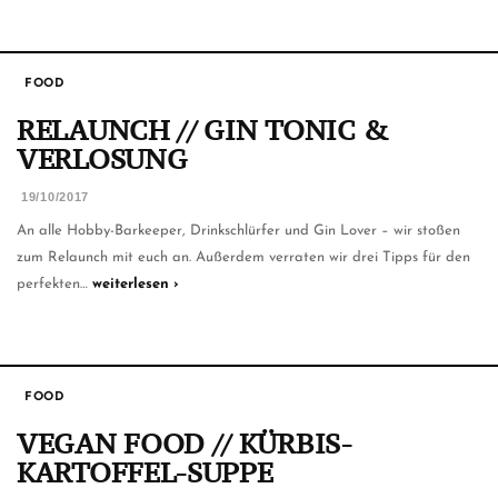
FOOD
RELAUNCH // GIN TONIC &
VERLOSUNG
19/10/2017
An alle Hobby-Barkeeper, Drinkschlürfer und Gin Lover – wir stoßen
zum Relaunch mit euch an. Außerdem verraten wir drei Tipps für den
perfekten…
weiterlesen ›
FOOD
VEGAN FOOD // KÜRBIS-
KARTOFFEL-SUPPE