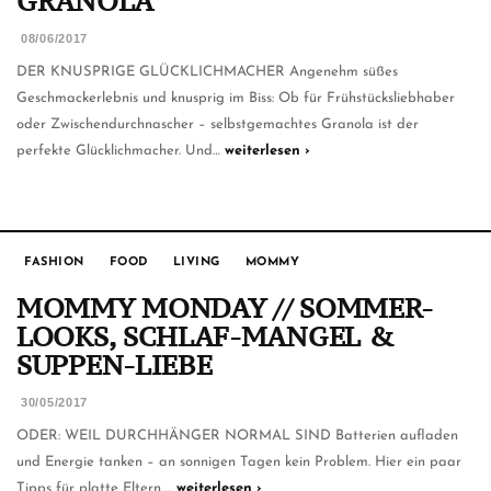
GRANOLA
08/06/2017
DER KNUSPRIGE GLÜCKLICHMACHER Angenehm süßes
Geschmackerlebnis und knusprig im Biss: Ob für Frühstücksliebhaber
oder Zwischendurchnascher – selbstgemachtes Granola ist der
perfekte Glücklichmacher. Und…
weiterlesen ›
FASHION
FOOD
LIVING
MOMMY
MOMMY MONDAY // SOMMER-
LOOKS, SCHLAF-MANGEL &
SUPPEN-LIEBE
30/05/2017
ODER: WEIL DURCHHÄNGER NORMAL SIND Batterien aufladen
und Energie tanken – an sonnigen Tagen kein Problem. Hier ein paar
Tipps für platte Eltern,…
weiterlesen ›