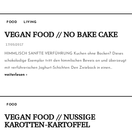
FOOD
LIVING
VEGAN FOOD // NO BAKE CAKE
17/05/2017
HIMMLISCH SANFTE VERFÜHRUNG Kuchen ohne Backen? Dieses
schokoladige Exemplar tritt den himmlischen Beweis an und überzeugt
mit verführerischen Joghurt-Schichten: Den Zwieback in einen…
weiterlesen ›
FOOD
VEGAN FOOD // NUSSIGE
KAROTTEN-KARTOFFEL