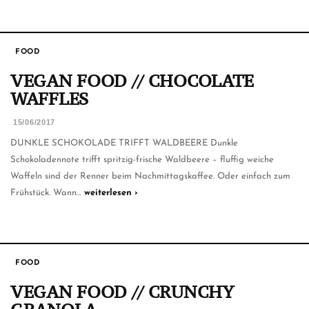
FOOD
VEGAN FOOD // CHOCOLATE
WAFFLES
15/06/2017
DUNKLE SCHOKOLADE TRIFFT WALDBEERE Dunkle
Schokoladennote trifft spritzig-frische Waldbeere – fluffig weiche
Waffeln sind der Renner beim Nachmittagskaffee. Oder einfach zum
Frühstück. Wann…
weiterlesen ›
FOOD
VEGAN FOOD // CRUNCHY