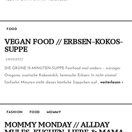
FOOD
VEGAN FOOD // ERBSEN-KOKOS-
SUPPE
24/05/2017
DIE GRÜNE 15-MINUTEN-SUPPE Fastfood mal anders – würziger
Oregano, exotische Kokosmilch, heimische Erbsen. In nicht einmal
fünfzehn Minuten steht dieses köstliche Süppchen auf…
weiterlesen ›
FASHION
FOOD
MOMMY
MOMMY MONDAY // ALLDAY