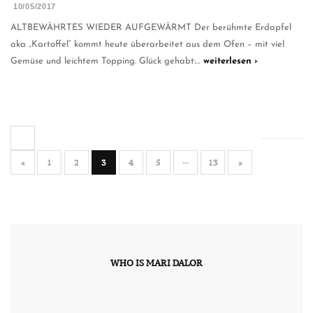
10/05/2017
ALTBEWÄHRTES WIEDER AUFGEWÄRMT Der berühmte Erdapfel
aka „Kartoffel“ kommt heute überarbeitet aus dem Ofen – mit viel
Gemüse und leichtem Topping. Glück gehabt:…
weiterlesen ›
«
1
2
3
4
5
···
13
»
WHO IS MARI DALOR