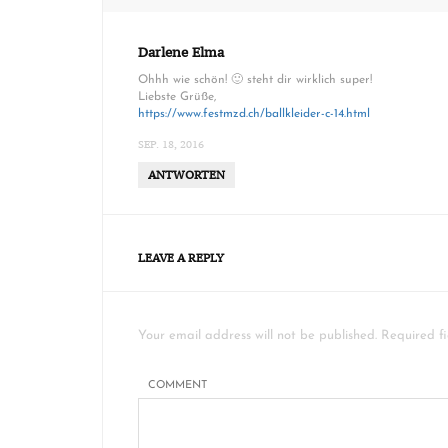
Darlene Elma
Ohhh wie schön! 🙂 steht dir wirklich super!
Liebste Grüße,
https://www.festmzd.ch/ballkleider-c-14.html
SEP. 18, 2016
ANTWORTEN
LEAVE A REPLY
Your email address will not be published. Required f
COMMENT