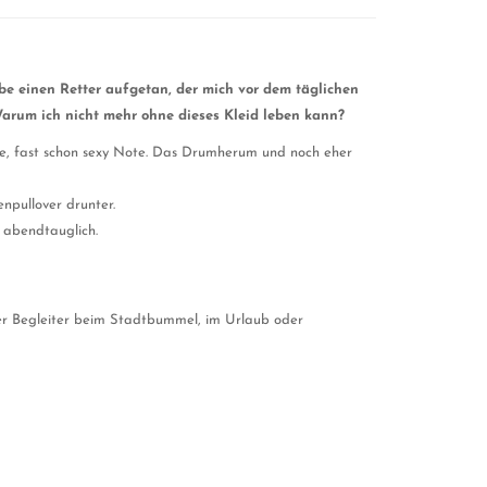
e einen Retter aufgetan, der mich vor dem täglichen
.Warum ich nicht mehr ohne dieses Kleid leben kann?
dle, fast schon sexy Note. Das Drumherum und noch eher
enpullover drunter.
 abendtauglich.
der Begleiter beim Stadtbummel, im Urlaub oder