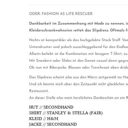
ODER: FASHION AS LIFE RESCUER
Dankbarkeit im Zusammenhang mit Mode zu nennen, ist 
Kleiderschrankwahnsinn rettet: das Slipdress. Oftmals 
Nichts ist kompatibler als das hochgelobte Stück Stoff. V
Untendrunter sind jedoch ausschlaggebend für den Endloo
Allseits beliebt ist die Kombination mit lässigem T-Shirt,
Mit Sneakern oder Slides ist das Ganze casual down gegra
Ob nun mit Bikerjacke, Blouson oder Trenchcoat oben drübe
Das Slipdress scheint also aus den 90ern zeitgemäß ins Hie
Und ich könnte mich über den Zeitpunkt nicht glücklicher
Restaurant.
An dieser Stelle also mein herzlichstes Dankeschön an ein R
HUT // SECONDHAND
SHIRT // STANLEY & STELLA (FAIR)
KLEID // H&M
JACKE // SECONDHAND