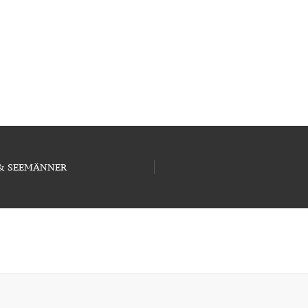
X & SEEMÄNNER