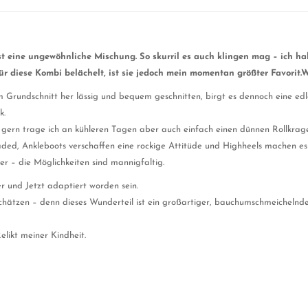
eine ungewöhnliche Mischung. So skurril es auch klingen mag – ich hab
für diese Kombi belächelt, ist sie jedoch mein momentan größter Favorit
om Grundschnitt her lässig und bequem geschnitten, birgt es dennoch eine e
k.
 zu gern trage ich an kühleren Tagen aber auch einfach einen dünnen Rollkrag
ded, Ankleboots verschaffen eine rockige Attitüde und Highheels machen es
r – die Möglichkeiten sind mannigfaltig.
r und Jetzt adaptiert worden sein.
 schätzen – denn dieses Wunderteil ist ein großartiger, bauchumschmeicheln
elikt meiner Kindheit.