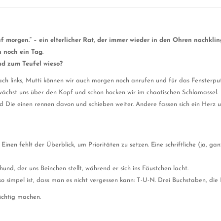
f morgen.“ – ein elterlicher Rat, der immer wieder in den Ohren nachkli
h noch ein Tag.
nd zum Teufel wieso?
nach links, Mutti können wir auch morgen noch anrufen und für das Fenster
wächst uns über den Kopf und schon hocken wir im chaotischen Schlamassel.
d Die einen rennen davon und schieben weiter. Andere fassen sich ein Herz 
Einen fehlt der Überblick, um Prioritäten zu setzen. Eine schriftliche (ja, g
nd, der uns Beinchen stellt, während er sich ins Fäustchen lacht.
 simpel ist, dass man es nicht vergessen kann: T-U-N. Drei Buchstaben, die 
üchtig machen.