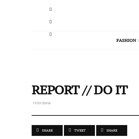
FASHION
REPORT // DO IT
17/01/2016
SHARE
TWEET
SHARE