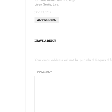
Ich finde deine Outfits toll! 🙂
Liebe Grüße, Lisa.
JAN. 17, 2016
ANTWORTEN
LEAVE A REPLY
Your email address will not be published. Required f
COMMENT