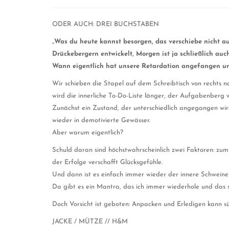
ODER AUCH: DREI BUCHSTABEN
„Was du heute kannst besorgen, das verschiebe nicht au
Drückebergern entwickelt, Morgen ist ja schließlich auc
Wann eigentlich hat unsere Retardation angefangen u
Wir schieben die Stapel auf dem Schreibtisch von rechts 
wird die innerliche To-Do-Liste länger, der Aufgabenberg 
Zunächst ein Zustand, der unterschiedlich angegangen wir
wieder in demotivierte Gewässer.
Aber warum eigentlich?
Schuld daran sind höchstwahrscheinlich zwei Faktoren: zum 
der Erfolge verschafft Glücksgefühle.
Und dann ist es einfach immer wieder der innere Schweinehu
Da gibt es ein Mantra, das ich immer wiederhole und das so
Doch Vorsicht ist geboten: Anpacken und Erledigen kann s
JACKE / MÜTZE // H&M