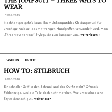
THE JUMPSUIT – THREE WAYS TO
WEAR
05/04/2019
Nachhaltiger geht’s kaum: Ein multikompatibles Kleidungsstück für
unzählige Anlässe, das mit wenigen Handgriffen verwandelt wird. Mein
„Three ways to wear“-Styleguide zum Jumpsuit von…
weiterlesen ›
FASHION
OUTFIT
HOW TO: STILBRUCH
26/08/2018
Ein schneller Griff in den Schrank und das Outfit steht? Oftmals
Fehlanzeige, weil die Teile doch nicht matchen. Wie unterschiedliche
Styles dennoch gut…
weiterlesen ›