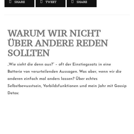
SHARE
TWEET
SHARE
WARUM WIR NICHT
ÜBER ANDERE REDEN
SOLLTEN
„Wie sieht die denn aus?“ – oft der Einstiegssatz in eine
Batterie von verurteilenden Aussagen. Was aber, wenn wir die
anderen einfach mal anders lassen? Über echtes
Selbstbewusstsein, Vorbildsfunktionen und mein Jahr mit Gossip
Detox: