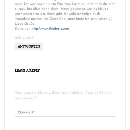
auch. Ich war noch nie ein Fan vom Lästern, halte mich da sehr
zurück, bin aber dann doch immer gespannt, was es Neues
über andere zu berichten gibt. Ist wahrscheinlich auch
irgendwie menschlich. Diese Challenge finde ich sehr schön 🙂
Liebe Grüße
Dorie von
http://www.thedorie.com
APR. 2, 2019
ANTWORTEN
LEAVE A REPLY
Your email address will not be published. Required fields
are marked *
COMMENT