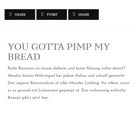
SHARE
TWEET
SHARE
YOU GOTTA PIMP MY
BREAD
Reife Bananen en masse daheim und keine Ahnung wohin damit?
Absolut bestes Mitbringsel bei jedem Anlass und schnell gemacht:
Das vegane Bananenbrot ist aller Münder Liebling. Vor allem, wenn
es so gesund mit Leinsamen gepimpt ist. Das wahnsinnig einfache
Rezept gibt’s jetzt hier: