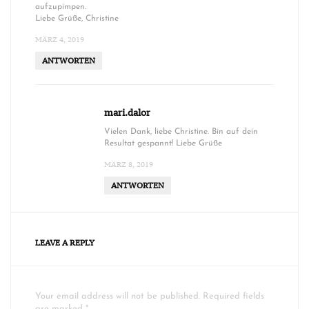
aufzupimpen.
Liebe Grüße, Christine
MÄRZ 4, 2019
ANTWORTEN
mari.dalor
Vielen Dank, liebe Christine. Bin auf dein
Resultat gespannt! Liebe Grüße
MÄRZ 8, 2019
ANTWORTEN
LEAVE A REPLY
Your email address will not be published. Required fields
are marked *