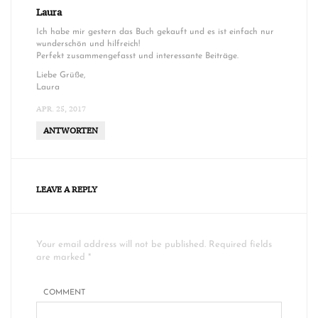
Laura
Ich habe mir gestern das Buch gekauft und es ist einfach nur
wunderschön und hilfreich!
Perfekt zusammengefasst und interessante Beiträge.
Liebe Grüße,
Laura
APR. 25, 2017
ANTWORTEN
LEAVE A REPLY
Your email address will not be published. Required fields
are marked *
COMMENT