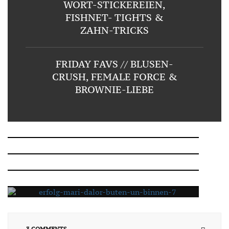
WORT-STICKEREIEN,
FISHNET- TIGHTS &
ZAHN-TRICKS
FRIDAY FAVS // BLUSEN-
CRUSH, FEMALE FORCE &
BROWNIE-LIEBE
VEGAN FOOD // PANCAKES
just.like.a.riot.
13/07/2016
EVENT // C&A
29/01/2011
WARUM WIR ERFOLG NEU
19/10/2012
DENKEN SOLLTEN
11/08/2019