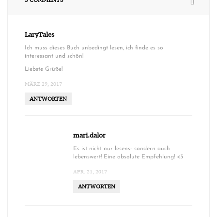
3 COMMENTS
LaryTales
Ich muss dieses Buch unbedingt lesen, ich finde es so
interessant und schön!
Liebste Grüße!
MÄRZ 29, 2017
ANTWORTEN
mari.dalor
Es ist nicht nur lesens- sondern auch
lebenswert! Eine absolute Empfehlung! <3
APR. 21, 2017
ANTWORTEN