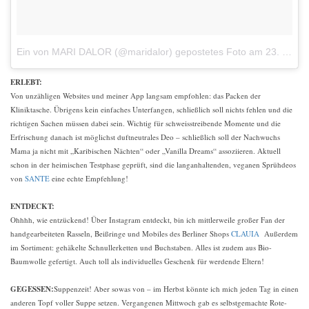
Ein von MARI DALOR (@maridalor) gepostetes Foto
am 23. Sep 2016 um 10:34 Uhr
ERLEBT:
Von unzähligen Websites und meiner App langsam empfohlen: das Packen der
Kliniktasche. Übrigens kein einfaches Unterfangen, schließlich soll nichts fehlen und die
richtigen Sachen müssen dabei sein. Wichtig für schweisstreibende Momente und die
Erfrischung danach ist möglichst duftneutrales Deo – schließlich soll der Nachwuchs
Mama ja nicht mit „Karibischen Nächten“ oder „Vanilla Dreams“ assoziieren. Aktuell
schon in der heimischen Testphase geprüft, sind die langanhaltenden, veganen Sprühdeos
von
SANTE
eine echte Empfehlung!
ENTDECKT:
Ohhhh, wie entzückend! Über Instagram entdeckt, bin ich mittlerweile großer Fan der
handgearbeiteten Rasseln, Beißringe und Mobiles des Berliner Shops
CLAUIA
Außerdem
im Sortiment: gehäkelte Schnullerketten und Buchstaben. Alles ist zudem aus Bio-
Baumwolle gefertigt. Auch toll als individuelles Geschenk für werdende Eltern!
GEGESSEN:
Suppenzeit! Aber sowas von – im Herbst könnte ich mich jeden Tag in einen
anderen Topf voller Suppe setzen. Vergangenen Mittwoch gab es selbstgemachte Rote-