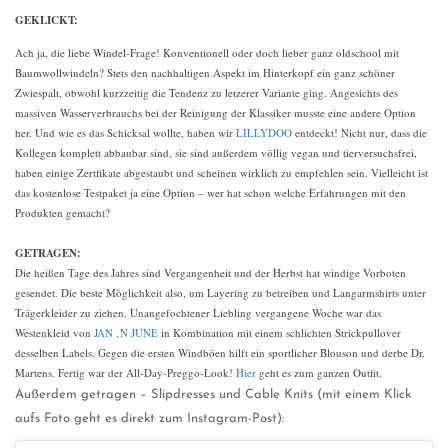
GEKLICKT:
Ach ja, die liebe Windel-Frage! Konventionell oder doch lieber ganz oldschool mit
Baumwollwindeln? Stets den nachhaltigen Aspekt im Hinterkopf ein ganz schöner
Zwiespalt, obwohl kurzzeitig die Tendenz zu letzerer Variante ging. Angesichts des
massiven Wasserverbrauchs bei der Reinigung der Klassiker musste eine andere Option
her. Und wie es das Schicksal wollte, haben wir
LILLYDOO
entdeckt! Nicht nur, dass die
Kollegen komplett abbaubar sind, sie sind außerdem völlig vegan und tierversuchsfrei,
haben einige Zertfikate abgestaubt und scheinen wirklich zu empfehlen sein. Vielleicht ist
das kostenlose Testpaket ja eine Option – wer hat schon welche Erfahrungen mit den
Produkten gemacht?
GETRAGEN:
Die heißen Tage des Jahres sind Vergangenheit und der Herbst hat windige Vorboten
gesendet. Die beste Möglichkeit also, um Layering zu betreiben und Langarmshirts unter
Trägerkleider zu ziehen. Unangefochtener Liebling vergangene Woche war das
Westenkleid von
JAN ‚N JUNE
in Kombination mit einem schlichten Strickpullover
desselben Labels. Gegen die ersten Windböen hilft ein sportlicher Blouson und derbe Dr.
Martens. Fertig war der All-Day-Preggo-Look!
Hier
geht es zum ganzen Outfit.
Außerdem getragen – Slipdresses und Cable Knits (mit einem Klick
aufs Foto geht es direkt zum Instagram-Post):