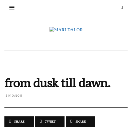
from dusk till dawn.
31/10/2011
SHARE
TWEET
SHARE