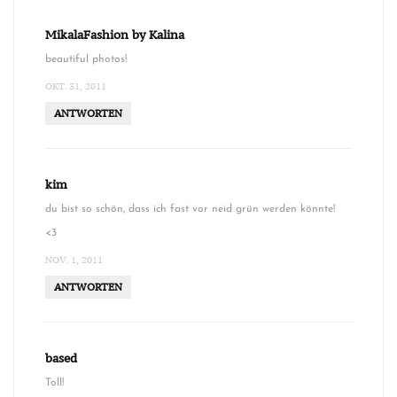
MikalaFashion by Kalina
beautiful photos!
OKT. 31, 2011
ANTWORTEN
kim
du bist so schön, dass ich fast vor neid grün werden könnte!
<3
NOV. 1, 2011
ANTWORTEN
based
Toll!