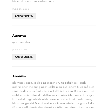
bilder. du siehst umwerfend aus!
JUNI 16, 2011
ANTWORTEN
Anonym
geschmacklos!
JUNI 17, 2011
ANTWORTEN
Anonym
ich muss sagen, solch eine inszenierung gefällt mir auch
nicht,meiner meinung nach sollte man auf einem friedhof nich
shooten,das ist definitiv kein ort dafür& ich weiß auch nicht so
recht was die fotos darstellen sollen.. aber ich muss echt sagen
DU siehst unglaublich schön aus,du hast echt ein wahnsinnig
hübsches gesicht & errinerst mich immer wieder an grace kelly
😉 sag mal,kriegste das eigentlich öfter zu hören ,dass du eine