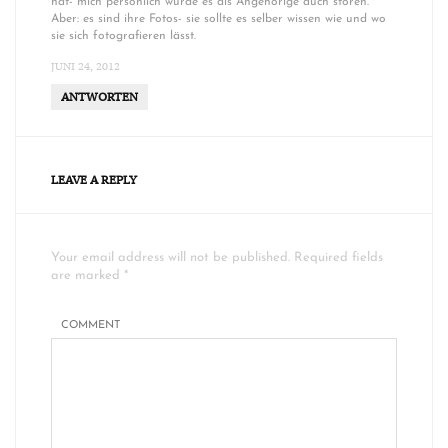
hat- mich persönlich würde es als Angehörige auch stören.
Aber: es sind ihre Fotos- sie sollte es selber wissen wie und wo
sie sich fotografieren lässt.
JUNI 24, 2012
ANTWORTEN
LEAVE A REPLY
Your email address will not be published. Required fields
are marked *
COMMENT