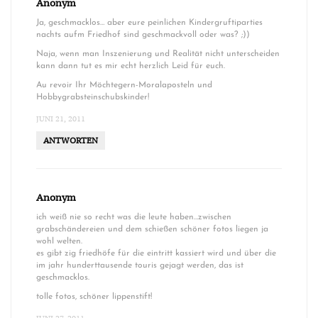
Anonym
Ja, geschmacklos… aber eure peinlichen Kindergruftiparties
nachts aufm Friedhof sind geschmackvoll oder was? ;))
Naja, wenn man Inszenierung und Realität nicht unterscheiden
kann dann tut es mir echt herzlich Leid für euch.
Au revoir Ihr Möchtegern-Moralaposteln und
Hobbygrabsteinschubskinder!
JUNI 21, 2011
ANTWORTEN
Anonym
ich weiß nie so recht was die leute haben…zwischen
grabschändereien und dem schießen schöner fotos liegen ja
wohl welten.
es gibt zig friedhöfe für die eintritt kassiert wird und über die
im jahr hunderttausende touris gejagt werden, das ist
geschmacklos.
tolle fotos, schöner lippenstift!