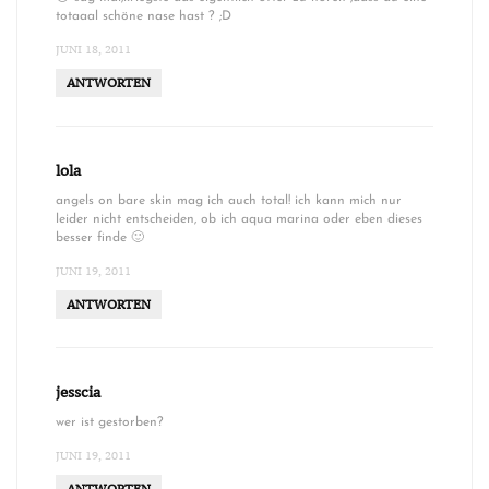
totaaal schöne nase hast ? ;D
JUNI 18, 2011
ANTWORTEN
lola
angels on bare skin mag ich auch total! ich kann mich nur
leider nicht entscheiden, ob ich aqua marina oder eben dieses
besser finde 🙂
JUNI 19, 2011
ANTWORTEN
jesscia
wer ist gestorben?
JUNI 19, 2011