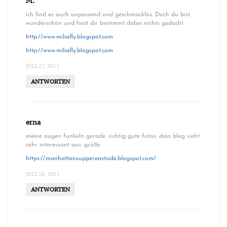
M.
ich find es auch unpassend und geschmacklos. Doch du bist
wunderschön und hast dir bestimmt dabei nichts gedacht.
http://www.miliafly.blogspot.com
http://www.miliafly.blogspot.com
JULI 17, 2011
ANTWORTEN
erna
meine augen funkeln gerade. richtig gute fotos. dein blog sieht
sehr interessant aus. grüße
https://manhattansuppereastside.blogspot.com/
JULI 18, 2011
ANTWORTEN