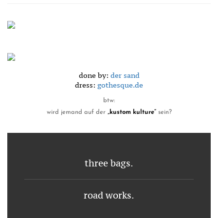
done by:
der sand
dress:
gothesque.de
btw:
wird jemand auf der
„kustom kulture“
sein?
three bags.
XMAS
verlosung
road works.
//
100,-
BEAUTY
08
gutschein.
WHAT
//
–